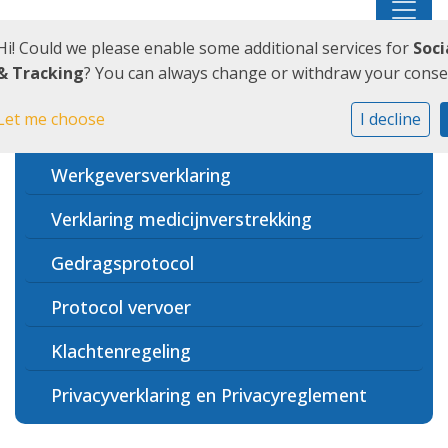
Hi! Could we please enable some additional services for
Soci
Schoolondersteuningsprofiel
& Tracking
? You can always change or withdraw your consen
Verlofaanvraag gewichtige
Let me choose
I decline
omstandigheden
Werkgeversverklaring
Verklaring medicijnverstrekking
Gedragsprotocol
Protocol vervoer
Klachtenregeling
Privacyverklaring en Privacyreglement