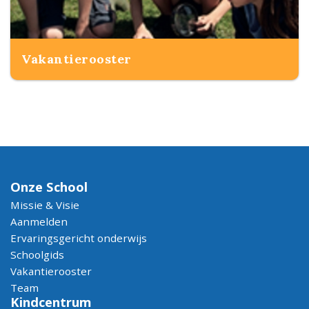
Vakantierooster
Onze School
Missie & Visie
Aanmelden
Ervaringsgericht onderwijs
Schoolgids
Vakantierooster
Team
Kindcentrum