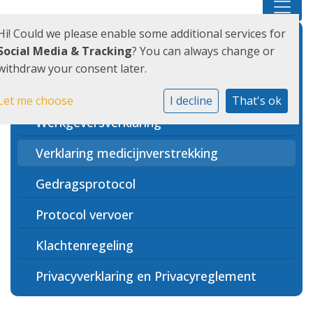
Hi! Could we please enable some additional services for
Schoolondersteuningsprofiel
Social Media & Tracking
? You can always change or
withdraw your consent later.
Verlofaanvraag gewichtige
omstandigheden
Let me choose
I decline
That's ok
Werkgeversverklaring
Verklaring medicijnverstrekking
Gedragsprotocol
Protocol vervoer
Klachtenregeling
Privacyverklaring en Privacyreglement