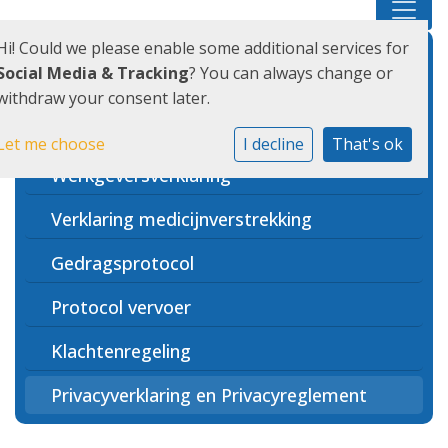
Hi! Could we please enable some additional services for
Schoolondersteuningsprofiel
Social Media & Tracking
? You can always change or
withdraw your consent later.
Verlofaanvraag gewichtige
omstandigheden
Let me choose
I decline
That's ok
Werkgeversverklaring
Verklaring medicijnverstrekking
Gedragsprotocol
Protocol vervoer
Klachtenregeling
Privacyverklaring en Privacyreglement